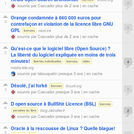
1
0
soumis par
Cascador
plus de 2 ans |
en cache
Orange condamnée à 860 000 euros pour
5
contrefaçon et violation de la licence libre GNU
0
GPL
next.ink
licences
soumis par
Cascador
plus de 2 ans |
en cache
Qu'est-ce que le logiciel libre (Open Source) ?
2
La liberté du logiciel expliquée en moins de trois
minutes!
4
libertés individuelles
licences
vidéo
media.fsfe.org
soumis par
lebouquetin
presque 3 ans |
en cache
Désolé, j'ai forké
linuxfr.org
licences
3
0
soumis par
Cascador
presque 3 ans |
en cache
D open source à BullShit Licence (BSL)
licences
6
blog.zwindler.fr
2
pensées du libre
soumis par
Cascador
presque 3 ans |
en cache
Oracle à la rescousse de Linux ? Quelle blague!
5