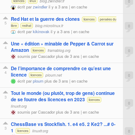
blog.zwindler.fr
0
licences
linux
écrit par
zwindler
il y a 3 ans |
en cache
Red Hat et la guerre des clones
licences
pensées du
5
blog.microlinux.fr
0
libre
redhat
écrit par
kikinovak
il y a 3 ans |
en cache
Une « édition » minable de Pepper & Carrot sur
4
Amazon
framablog.org
0
licences
soumis par
Cascador
plus de 3 ans |
en cache
De l’importance de comprendre ce qu’est une
4
licence
ploum.net
0
licences
écrit par
ploum
plus de 3 ans |
en cache
Tout le monde (ou plutôt, trop de gens) continue
3
de se foutre des licences en 2023
licences
0
linuxfr.org
soumis par
Cascador
plus de 3 ans |
en cache
ChessBase vs Stockfish. 1. e4 e5. 2 Ke2? ...# 0-
3
1
linuxfr.org
0
licences