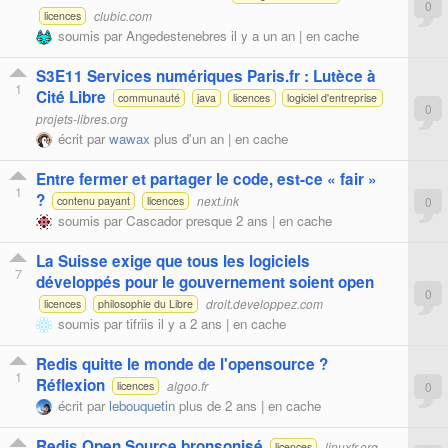
0
clubic.com
licences
soumis par
Angedestenebres
il y a un an |
en cache
S3E11 Services numériques Paris.fr : Lutèce à
1
Cité Libre
communauté
java
licences
logiciel d'entreprise
0
projets-libres.org
écrit par
wawax
plus d'un an |
en cache
Entre fermer et partager le code, est-ce « fair »
1
?
next.ink
0
contenu payant
licences
soumis par
Cascador
presque 2 ans |
en cache
La Suisse exige que tous les logiciels
7
développés pour le gouvernement soient open
0
droit.developpez.com
licences
philosophie du Libre
soumis par
tifriis
il y a 2 ans |
en cache
Redis quitte le monde de l'opensource ?
1
Réflexion
algoo.fr
0
licences
écrit par
lebouquetin
plus de 2 ans |
en cache
Redis Open Source bronsonisé
linuxfr.org
licences