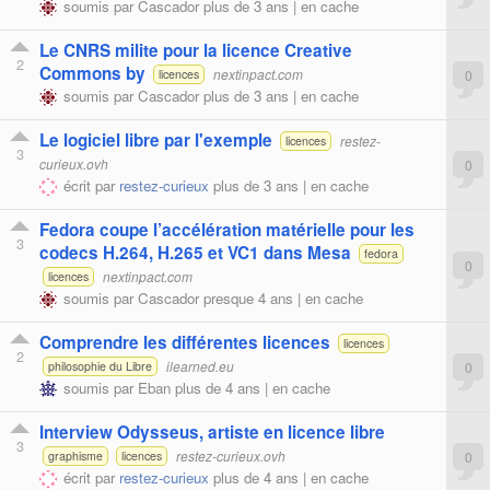
soumis par
Cascador
plus de 3 ans |
en cache
Le CNRS milite pour la licence Creative
2
Commons by
nextinpact.com
0
licences
soumis par
Cascador
plus de 3 ans |
en cache
Le logiciel libre par l'exemple
restez-
licences
3
curieux.ovh
0
écrit par
restez-curieux
plus de 3 ans |
en cache
Fedora coupe l’accélération matérielle pour les
3
codecs H.264, H.265 et VC1 dans Mesa
fedora
0
nextinpact.com
licences
soumis par
Cascador
presque 4 ans |
en cache
Comprendre les différentes licences
licences
2
ilearned.eu
0
philosophie du Libre
soumis par
Eban
plus de 4 ans |
en cache
Interview Odysseus, artiste en licence libre
3
restez-curieux.ovh
0
graphisme
licences
écrit par
restez-curieux
plus de 4 ans |
en cache