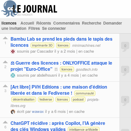
licences
Accueil
Récents
Commentaires
Recherche
Demander
une invitation
Filtres
Se connecter
Bambu Lab se prend les pieds dans le tapis des
1
licences
minimachines.net
0
imprimante 3D
licences
soumis par
Cascador
il y a 2 mois |
en cache
⚖️ Guerre des licences : ONLYOFFICE attaque le
2
projet "Euro-Office"
☶
goodtech.info
0
licences
soumis par
abdelhousni
il y a 4 mois |
en cache
[Art libre] PVH Editions : une maison d'édition
3
liberée et dans le Fediverse !
communauté
projets-
0
décentralisation
fediverse
licences
podcast
libres.org
écrit par
wawax
il y a 6 mois |
en cache
ChatGPT récidive : après Copilot, l'IA génère
6
des clés Windows valides
intelligence artificielle