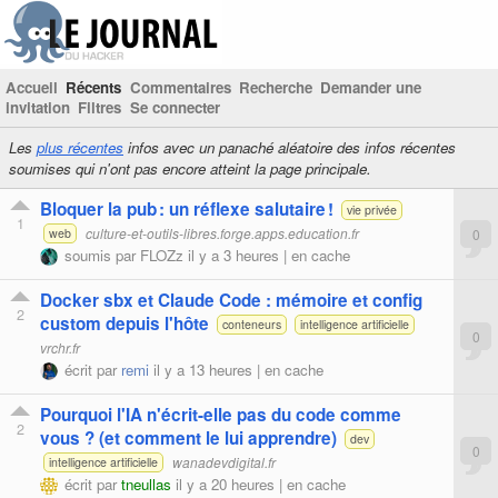
Accueil
Récents
Commentaires
Recherche
Demander une
invitation
Filtres
Se connecter
Les
plus récentes
infos avec un panaché aléatoire des infos récentes
soumises qui n'ont pas encore atteint la page principale.
Bloquer la pub : un réflexe salutaire !
vie privée
1
culture-et-outils-libres.forge
.apps.education.fr
0
web
soumis par
FLOZz
il y a 3 heures |
en cache
Docker sbx et Claude Code : mémoire et config
2
custom depuis l'hôte
conteneurs
intelligence artificielle
0
vrchr.fr
écrit par
remi
il y a 13 heures |
en cache
Pourquoi l'IA n'écrit-elle pas du code comme
2
vous ? (et comment le lui apprendre)
dev
0
wanadevdigital.fr
intelligence artificielle
écrit par
tneullas
il y a 20 heures |
en cache