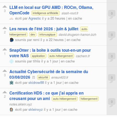
LLM en local sur GPU AMD : ROCm, Ollama,
3
OpenCode
slash-root.fr
0
intelligence artificielle
écrit par
Agrestic
il y a 20 heures |
en cache
Les news de l'été 2026 : juin & juillet
auto-
2
david.drugeon-hamon.bzh
0
hébergement
dev
infonuagique
soumis par
remi
il y a 22 heures |
en cache
SnapOtter : la boîte à outils tout-en-un pour
1
votre NAS
cachem.fr
0
application
auto-hébergement
soumis par
tifriis
il y a 1 jour |
en cache
Actualité Cybersécurité de la semaine du
3
03/08/2026
☶
erreur403.fr
0
sécurité
écrit par
skidrow88
il y a 1 jour |
en cache
Certification HDS : ce que j'ai appris en
2
creusant pour un ami
auto-hébergement
hébergement
0
notes.sklein.xyz
écrit par
skleinxyz
il y a 1 jour |
en cache