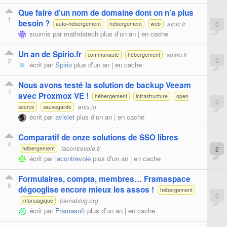
Que faire d’un nom de domaine dont on n’a plus
1
besoin ?
afnic.fr
0
auto-hébergement
hébergement
web
soumis par
mathdatech
plus d'un an |
en cache
Un an de Spirio.fr
spirio.fr
communauté
hébergement
2
0
écrit par
Spirio
plus d'un an |
en cache
Nous avons testé la solution de backup Veeam
7
avec Proxmox VE !
hébergement
infrastructure
open
0
enix.io
source
sauvegarde
écrit par
aviolet
plus d'un an |
en cache
Comparatif de onze solutions de SSO libres
4
lacontrevoie.fr
2
hébergement
écrit par
lacontrevoie
plus d'un an |
en cache
Formulaires, compta, membres… Framaspace
6
dégooglise encore mieux les assos !
hébergement
0
framablog.org
infonuagique
écrit par
Framasoft
plus d'un an |
en cache