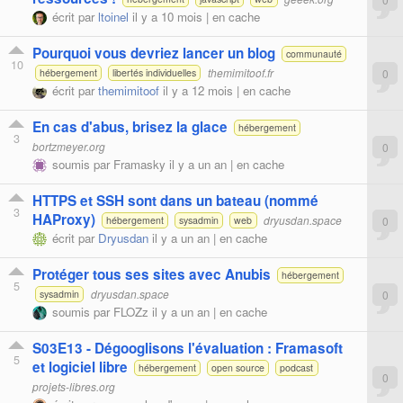
écrit par
ltoinel
il y a 10 mois |
en cache
Pourquoi vous devriez lancer un blog
communauté
10
themimitoof.fr
0
hébergement
libertés individuelles
écrit par
themimitoof
il y a 12 mois |
en cache
En cas d'abus, brisez la glace
hébergement
3
bortzmeyer.org
0
soumis par
Framasky
il y a un an |
en cache
HTTPS et SSH sont dans un bateau (nommé
3
HAProxy)
dryusdan.space
0
hébergement
sysadmin
web
écrit par
Dryusdan
il y a un an |
en cache
Protéger tous ses sites avec Anubis
hébergement
5
dryusdan.space
0
sysadmin
soumis par
FLOZz
il y a un an |
en cache
S03E13 - Dégooglisons l'évaluation : Framasoft
5
et logiciel libre
hébergement
open source
podcast
0
projets-libres.org