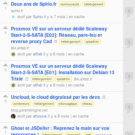
Deux ans de Spirio.fr
communauté
hébergement
1
spirio.fr
0
écrit par
Spirio
il y a 7 mois |
en cache
Proxmox VE sur un serveur dédié Scaleway
5
Start-2-S-SATA [E02]: Réseau, pare-feu et
reverse proxy Cad
☶
0
hébergement
sysadmin
f84.allfab.fr
écrit par
allfab
il y a 8 mois |
en cache
Proxmox VE sur un serveur dédié Scaleway
5
Start-2-S-SATA [E01]: Installation sur Debian 13
0
Trixie
☶
f84.allfab.fr
hébergement
sysadmin
écrit par
allfab
il y a 8 mois |
en cache
Uncloud, le cloud dégraissé par les devs
☶
6
conteneurs
hébergement
infonuagique
réseau
0
blog.garambrogne.net
écrit par
athoune
il y a 8 mois |
en cache
Ghost et JSDelivr : Reprenez la main sur vos
1
ressources !
geeek.org
0
hébergement
javascript
web