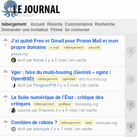
hébergement
Accueil
Récents
Commentaires
Recherche
Demander une invitation
Filtres
Se connecter
J'ai quitté Free et Gmail pour Proton Mail et mon
4
propre domaine
e-mail
hébergement
sécurité
0
geeek.org
écrit par
ltoinel
il y a 2 mois |
en cache
Vger : faire du multi-hosting (Gemini + nginx /
1
OpenBSD)
doc.huc.fr.eu.org
0
hébergement
openbsd
écrit par
PengouinPdt
il y a 3 mois |
en cache
La Suite numérique de l’État : critique des
7
critiques
framablog.org
1
hébergement
politique
soumis par
Draconis
il y a 5 mois |
en cache
Combien de robots ?
arsouyes.org
hébergement
web
7
2
écrit par
arsouyes
il y a 7 mois |
en cache