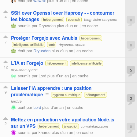
écrit par
wawax
plus d'un an |
en cache
SSH over Openssl over Haproxy - - contourner
4
les blocages
blog.victor-hery.com
0
hébergement
openssh
soumis par
Dryusdan
plus d'un an |
en cache
Protéger Forgejo avec Anubis
hébergement
7
dryusdan.space
0
intelligence artificielle
web
écrit par
Dryusdan
plus d'un an |
en cache
L'IA et Forgejo
hébergement
intelligence artificielle
12
dryusdan.space
5
soumis par
Lord
plus d'un an |
en cache
Laisser l'IA apprendre : une position
9
problèmatique
☶
hygiène numérique
hébergement
3
lord.re
écrit par
Lord
plus d'un an |
en cache
Mettez en production votre application Node.js
2
sur un VPS
romainlanz.com
0
hébergement
javascript
soumis par
kharec
plus d'un an |
en cache