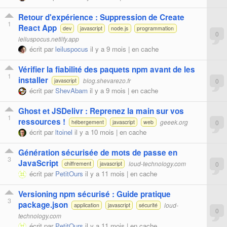
Retour d'expérience : Suppression de Create
1
React App
dev
javascript
node.js
programmation
0
leiluspocus.netlify.app
écrit par
leiluspocus
il y a 9 mois |
en cache
Vérifier la fiabilité des paquets npm avant de les
1
installer
blog.shevarezo.fr
0
javascript
écrit par
ShevAbam
il y a 9 mois |
en cache
Ghost et JSDelivr : Reprenez la main sur vos
1
ressources !
geeek.org
0
hébergement
javascript
web
écrit par
ltoinel
il y a 10 mois |
en cache
Génération sécurisée de mots de passe en
3
JavaScript
loud-technology.com
0
chiffrement
javascript
écrit par
PetitOurs
il y a 11 mois |
en cache
Versioning npm sécurisé : Guide pratique
3
package.json
loud-
application
javascript
sécurité
0
technology.com
écrit par
PetitOurs
il y a 11 mois |
en cache