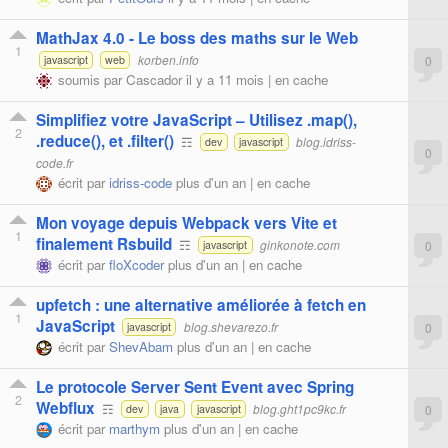
MathJax 4.0 - Le boss des maths sur le Web
1
korben.info
0
javascript
web
soumis par
Cascador
il y a 11 mois |
en cache
Simplifiez votre JavaScript – Utilisez .map(),
2
.reduce(), et .filter()
☶
blog.idriss-
dev
javascript
0
code.fr
écrit par
idriss-code
plus d'un an |
en cache
Mon voyage depuis Webpack vers Vite et
1
finalement Rsbuild
☶
ginkonote.com
0
javascript
écrit par
floXcoder
plus d'un an |
en cache
upfetch : une alternative améliorée à fetch en
1
JavaScript
blog.shevarezo.fr
0
javascript
écrit par
ShevAbam
plus d'un an |
en cache
Le protocole Server Sent Event avec Spring
2
Webflux
☶
blog.ght1pc9kc.fr
0
dev
java
javascript
écrit par
marthym
plus d'un an |
en cache