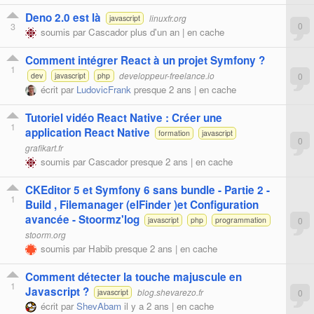
Deno 2.0 est là
linuxfr.org
javascript
3
0
soumis par
Cascador
plus d'un an |
en cache
Comment intégrer React à un projet Symfony ?
1
developpeur-freelance.io
0
dev
javascript
php
écrit par
LudovicFrank
presque 2 ans |
en cache
Tutoriel vidéo React Native : Créer une
1
application React Native
formation
javascript
0
grafikart.fr
soumis par
Cascador
presque 2 ans |
en cache
CKEditor 5 et Symfony 6 sans bundle - Partie 2 -
1
Build , Filemanager (elFinder )et Configuration
avancée - Stoormz'log
0
javascript
php
programmation
stoorm.org
soumis par
Habib
presque 2 ans |
en cache
Comment détecter la touche majuscule en
1
Javascript ?
blog.shevarezo.fr
0
javascript
écrit par
ShevAbam
il y a 2 ans |
en cache