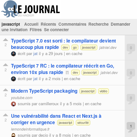
javascript
Accueil
Récents
Commentaires
Recherche
Demander
une invitation
Filtres
Se connecter
TypeScript 7.0 est sorti : le compilateur devient
2
beaucoup plus rapide
jatniel.dev
0
dev
go
javascript
écrit par
jat
il y a 29 jours |
en cache
TypeScript 7 RC : le compilateur réécrit en Go,
2
environ 10x plus rapide
☶
jatniel.dev
0
dev
javascript
écrit par
jat
il y a 2 mois |
en cache
Modern TypeScript packaging
javascript
vidéo
2
youtube.com
0
soumis par
camilleroux
il y a 5 mois |
en cache
Une vulnérabilité dans React et Next.js à
2
corriger en urgence
javascript
sécurité
1
lemondeinformatique.fr
soumis par
decio
il y a 8 mois |
en cache