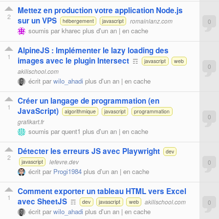
Mettez en production votre application Node.js
2
sur un VPS
romainlanz.com
0
hébergement
javascript
soumis par
kharec
plus d'un an |
en cache
AlpineJS : Implémenter le lazy loading des
1
images avec le plugin Intersect
☶
javascript
web
0
akilischool.com
écrit par
wilo_ahadi
plus d'un an |
en cache
Créer un langage de programmation (en
1
JavaScript)
algorithmique
javascript
programmation
0
grafikart.fr
soumis par
quent1
plus d'un an |
en cache
Détecter les erreurs JS avec Playwright
dev
2
lefevre.dev
0
javascript
écrit par
Progi1984
plus d'un an |
en cache
Comment exporter un tableau HTML vers Excel
1
avec SheetJS
☶
akilischool.com
0
dev
javascript
web
écrit par
wilo_ahadi
plus d'un an |
en cache