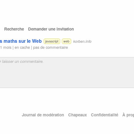
Recherche
Demander une invitation
es maths sur le Web
korben.info
javascript
web
11 mois |
en cache
|
pas de commentaire
Journal de modération
Chapeaux
Confidentialité
À pro