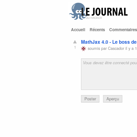
Accueil
Récents
Commentaires
MathJax 4.0 - Le boss d
1
soumis par
Cascador
il y a 
Poster
Aperçu