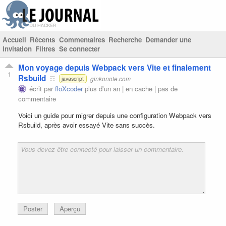
Accueil
Récents
Commentaires
Recherche
Demander une
invitation
Filtres
Se connecter
Mon voyage depuis Webpack vers Vite et finalement
1
Rsbuild
☶
ginkonote.com
javascript
écrit par
floXcoder
plus d'un an |
en cache
|
pas de
commentaire
Voici un guide pour migrer depuis une configuration Webpack vers
Rsbuild, après avoir essayé Vite sans succès.
Poster
Aperçu