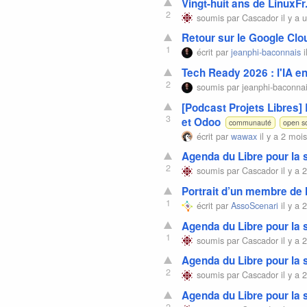
Vingt-huit ans de LinuxFr
2
soumis par
Cascador
il y a 
Retour sur le Google Cl
1
écrit par
jeanphi-baconnais
i
Tech Ready 2026 : l'IA en
2
soumis par
jeanphi-baconna
[Podcast Projets Libres]
3
et Odoo
communauté
open s
écrit par
wawax
il y a 2 moi
Agenda du Libre pour la
2
soumis par
Cascador
il y a 
Portrait d’un membre de
1
écrit par
AssoScenari
il y a 
Agenda du Libre pour la
1
soumis par
Cascador
il y a 
Agenda du Libre pour la
2
soumis par
Cascador
il y a 
Agenda du Libre pour la
2