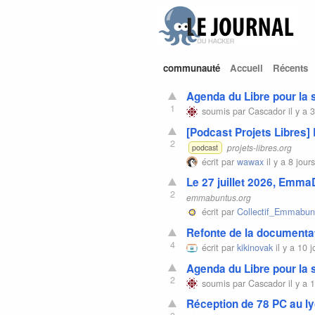
communauté
Accueil
Récents
Agenda du Libre pour la
1
soumis par
Cascador
il y a 
[Podcast Projets Libres]
2
projets-libres.org
podcast
écrit par
wawax
il y a 8 jour
Le 27 juillet 2026, EmmaD
2
emmabuntus.org
écrit par
Collectif_Emmabun
Refonte de la documentat
4
écrit par
kikinovak
il y a 10 j
Agenda du Libre pour la
2
soumis par
Cascador
il y a 
Réception de 78 PC au 