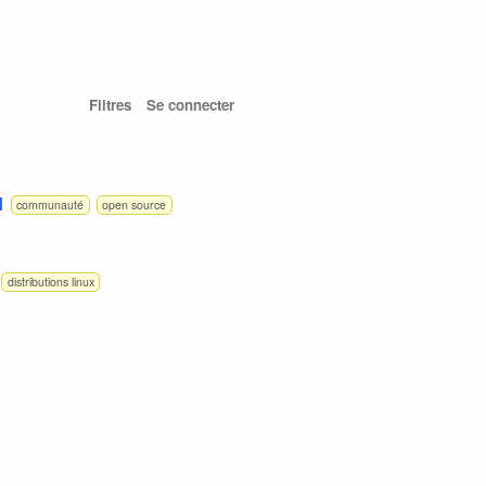
Filtres
Se connecter
M
communauté
open source
distributions linux