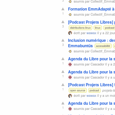
3
soumis par
Collectif_Emma
Formation EmmAdapté à 
1
soumis par
Collectif_Emma
[Podcast Projets Libres]
3
distributions linux
linux
podcast
écrit par
wawax
il y a 22 jou
Inclusion numérique : des
3
Emmabuntüs
accessibilité
soumis par
Collectif_Emma
Agenda du Libre pour la
1
soumis par
Cascador
il y a 
Agenda du Libre pour la
1
soumis par
Cascador
il y a 
[Podcast Projets Libres]
1
projets-l
open source
podcast
écrit par
wawax
il y a un mo
Agenda du Libre pour la
1
soumis par
Cascador
il y a 