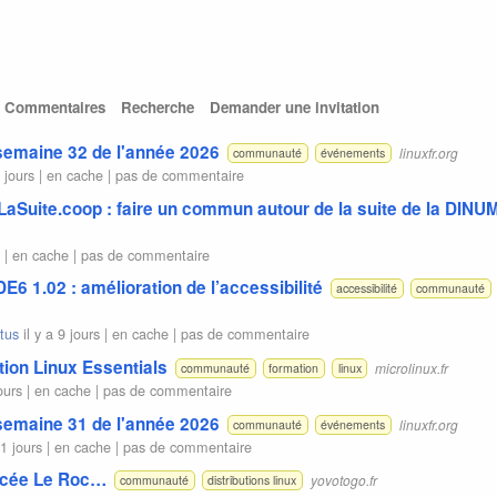
Commentaires
Recherche
Demander une invitation
 semaine 32 de l'année 2026
linuxfr.org
communauté
événements
3 jours |
en cache
|
pas de commentaire
 LaSuite.coop : faire un commun autour de la suite de la DINU
s |
en cache
|
pas de commentaire
E6 1.02 : amélioration de l’accessibilité
accessibilité
communauté
tus
il y a 9 jours |
en cache
|
pas de commentaire
ion Linux Essentials
microlinux.fr
communauté
formation
linux
ours |
en cache
|
pas de commentaire
 semaine 31 de l'année 2026
linuxfr.org
communauté
événements
11 jours |
en cache
|
pas de commentaire
lycée Le Roc…
yovotogo.fr
communauté
distributions linux