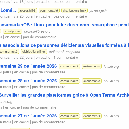
buntus
il y a 13 jours |
en cache
|
pas de commentaire
Lomé...
yovotogo.fr
accessibilité
communauté
distributions linux
buntus
il y a 20 jours |
en cache
|
pas de commentaire
 postmarketOS : Linux pour faire durer votre smartphone pend
projets-libres.org
smartphone
rs |
en cache
|
pas de commentaire
 associations de personnes déficientes visuelles formées à l'
afrikhandi-mag.com
communauté
distributions linux
buntus
il y a 22 jours |
en cache
|
1 commentaire
 semaine 29 de l'année 2026
linuxfr.org
communauté
événements
24 jours |
en cache
|
pas de commentaire
 semaine 28 de l'année 2026
linuxfr.org
communauté
événements
un mois |
en cache
|
pas de commentaire
 Surveiller les grandes plateformes grâce à Open Terms Archi
ibres.org
is |
en cache
|
pas de commentaire
 semaine 27 de l'année 2026
linuxfr.org
communauté
événements
un mois |
en cache
|
pas de commentaire