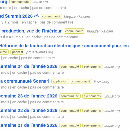
.org
linuxfr.org
communauté
un mois |
en cache
|
pas de commentaire
oud Summit 2026 ⛅
blog.zenika.com
communauté
l y a 2 mois |
en cache
|
pas de commentaire
 production, vue de l'intérieur
blog.zenika.com
communauté
is
il y a 2 mois |
en cache
|
pas de commentaire
 Réforme de la facturation électronique : avancement pour l
projets-libres.org
ource
podcast
s |
en cache
|
pas de commentaire
 semaine 24 de l'année 2026
linuxfr.org
communauté
événements
2 mois |
en cache
|
pas de commentaire
 la communauté Scenari
linuxfr.org
application
communauté
2 mois |
en cache
|
pas de commentaire
 semaine 23 de l'année 2026
linuxfr.org
communauté
événements
2 mois |
en cache
|
pas de commentaire
 semaine 22 de l'année 2026
linuxfr.org
communauté
événements
2 mois |
en cache
|
pas de commentaire
 semaine 21 de l'année 2026
linuxfr.org
communauté
événements