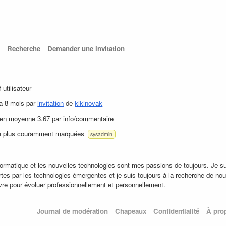
Recherche
Demander une invitation
f utilisateur
y a 8 mois par
invitation
de
kikinovak
 en moyenne 3.67 par info/commentaire
le plus couramment marquées
sysadmin
nformatique et les nouvelles technologies sont mes passions de toujours. Je sui
ertes par les technologies émergentes et je suis toujours à la recherche de no
re pour évoluer professionnellement et personnellement.
Journal de modération
Chapeaux
Confidentialité
À pro