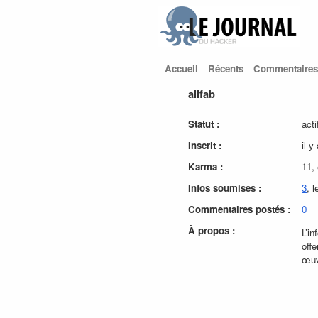
Accueil
Récents
Commentaires
allfab
Statut :
acti
Inscrit :
il 
Karma :
11,
Infos soumises :
3
, 
Commentaires postés :
0
À propos :
L’i
off
œuv