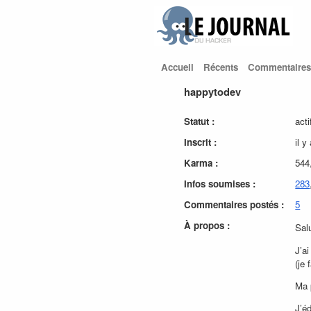
Accueil
Récents
Commentaires
happytodev
Statut :
acti
Inscrit :
il y
Karma :
544
Infos soumises :
283
Commentaires postés :
5
À propos :
Salu
J’a
(je
Ma 
J’é