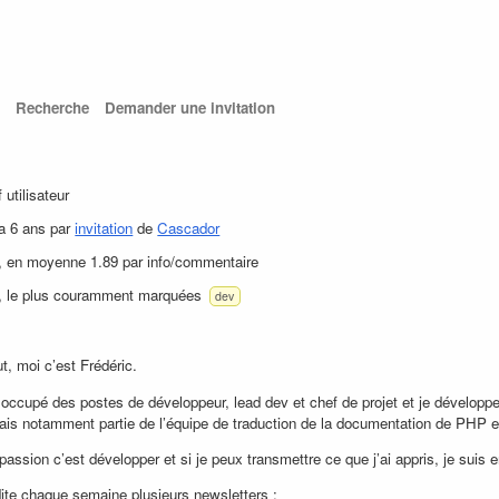
Recherche
Demander une invitation
f utilisateur
 a 6 ans par
invitation
de
Cascador
, en moyenne 1.89 par info/commentaire
, le plus couramment marquées
dev
t, moi c’est Frédéric.
i occupé des postes de développeur, lead dev et chef de projet et je dévelop
 fais notamment partie de l’équipe de traduction de la documentation de PHP e
passion c’est développer et si je peux transmettre ce que j’ai appris, je suis 
dite chaque semaine plusieurs newsletters :