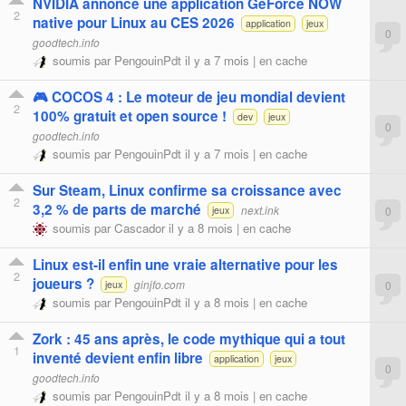
NVIDIA annonce une application GeForce NOW
2
native pour Linux au CES 2026
application
jeux
0
goodtech.info
soumis par
PengouinPdt
il y a 7 mois |
en cache
🎮 COCOS 4 : Le moteur de jeu mondial devient
2
100% gratuit et open source !
dev
jeux
0
goodtech.info
soumis par
PengouinPdt
il y a 7 mois |
en cache
Sur Steam, Linux confirme sa croissance avec
2
3,2 % de parts de marché
next.ink
0
jeux
soumis par
Cascador
il y a 8 mois |
en cache
Linux est-il enfin une vraie alternative pour les
2
joueurs ?
ginjfo.com
0
jeux
soumis par
PengouinPdt
il y a 8 mois |
en cache
Zork : 45 ans après, le code mythique qui a tout
1
inventé devient enfin libre
application
jeux
0
goodtech.info
soumis par
PengouinPdt
il y a 8 mois |
en cache