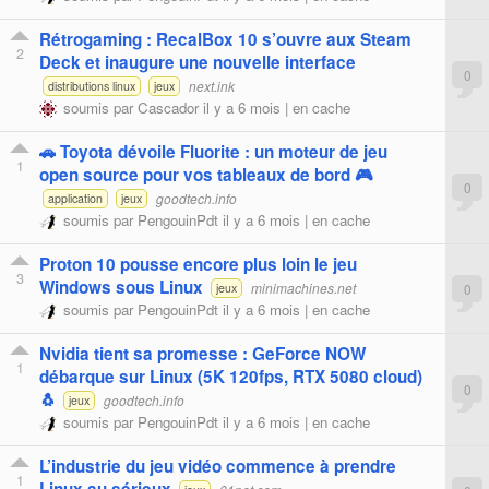
Rétrogaming : RecalBox 10 s’ouvre aux Steam
2
Deck et inaugure une nouvelle interface
0
next.ink
distributions linux
jeux
soumis par
Cascador
il y a 6 mois |
en cache
🚗 Toyota dévoile Fluorite : un moteur de jeu
1
open source pour vos tableaux de bord 🎮
0
goodtech.info
application
jeux
soumis par
PengouinPdt
il y a 6 mois |
en cache
Proton 10 pousse encore plus loin le jeu
3
Windows sous Linux
minimachines.net
0
jeux
soumis par
PengouinPdt
il y a 6 mois |
en cache
Nvidia tient sa promesse : GeForce NOW
1
débarque sur Linux (5K 120fps, RTX 5080 cloud)
0
🐧
goodtech.info
jeux
soumis par
PengouinPdt
il y a 6 mois |
en cache
L’industrie du jeu vidéo commence à prendre
1