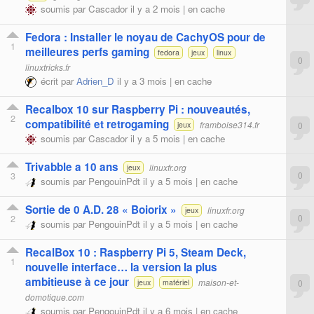
soumis par
Cascador
il y a 2 mois |
en cache
Fedora : Installer le noyau de CachyOS pour de
1
meilleures perfs gaming
fedora
jeux
linux
0
linuxtricks.fr
écrit par
Adrien_D
il y a 3 mois |
en cache
Recalbox 10 sur Raspberry Pi : nouveautés,
2
compatibilité et retrogaming
framboise314.fr
0
jeux
soumis par
Cascador
il y a 5 mois |
en cache
Trivabble a 10 ans
linuxfr.org
jeux
3
0
soumis par
PengouinPdt
il y a 5 mois |
en cache
Sortie de 0 A.D. 28 « Boiorix »
linuxfr.org
jeux
2
0
soumis par
PengouinPdt
il y a 5 mois |
en cache
RecalBox 10 : Raspberry Pi 5, Steam Deck,
1
nouvelle interface… la version la plus
ambitieuse à ce jour
maison-et-
0
jeux
matériel
domotique.com
soumis par
PengouinPdt
il y a 6 mois |
en cache