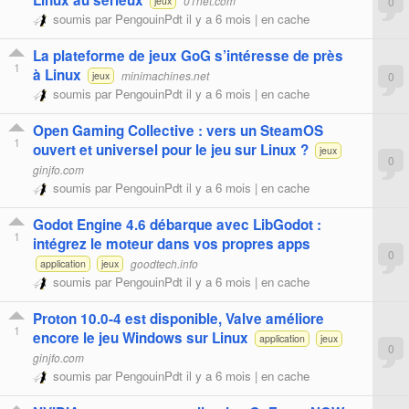
Linux au sérieux
01net.com
0
jeux
soumis par
PengouinPdt
il y a 6 mois |
en cache
La plateforme de jeux GoG s’intéresse de près
1
à Linux
minimachines.net
0
jeux
soumis par
PengouinPdt
il y a 6 mois |
en cache
Open Gaming Collective : vers un SteamOS
1
ouvert et universel pour le jeu sur Linux ?
jeux
0
ginjfo.com
soumis par
PengouinPdt
il y a 6 mois |
en cache
Godot Engine 4.6 débarque avec LibGodot :
1
intégrez le moteur dans vos propres apps
0
goodtech.info
application
jeux
soumis par
PengouinPdt
il y a 6 mois |
en cache
Proton 10.0-4 est disponible, Valve améliore
1
encore le jeu Windows sur Linux
application
jeux
0
ginjfo.com
soumis par
PengouinPdt
il y a 6 mois |
en cache