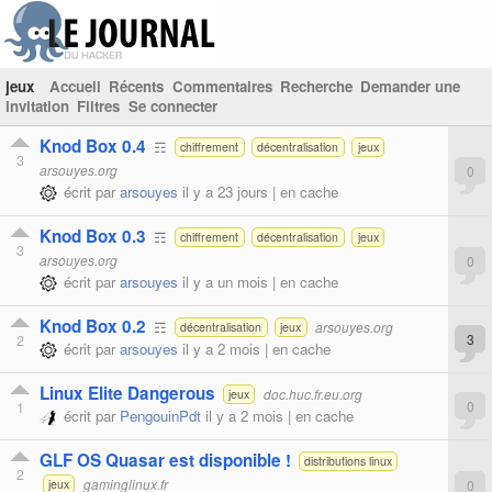
jeux
Accueil
Récents
Commentaires
Recherche
Demander une
invitation
Filtres
Se connecter
Knod Box 0.4
☶
chiffrement
décentralisation
jeux
3
arsouyes.org
0
écrit par
arsouyes
il y a 23 jours |
en cache
Knod Box 0.3
☶
chiffrement
décentralisation
jeux
3
arsouyes.org
0
écrit par
arsouyes
il y a un mois |
en cache
Knod Box 0.2
☶
arsouyes.org
décentralisation
jeux
2
3
écrit par
arsouyes
il y a 2 mois |
en cache
Linux Elite Dangerous
doc.huc.fr.eu.org
jeux
1
0
écrit par
PengouinPdt
il y a 2 mois |
en cache
GLF OS Quasar est disponible !
distributions linux
2
gaminglinux.fr
0
jeux