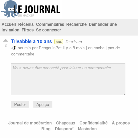
Accueil
Récents
Commentaires
Recherche
Demander une
invitation
Filtres
Se connecter
Trivabble a 10 ans
linuxfr.org
jeux
3
soumis par
PengouinPdt
il y a 5 mois |
en cache
|
pas de
commentaire
Poster
Aperçu
Journal de modération
Chapeaux
Confidentialité
À propos
Blog
Diaspora*
Mastodon