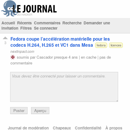
Accueil
Récents
Commentaires
Recherche
Demander une
invitation
Filtres
Se connecter
Fedora coupe l’accélération matérielle pour les
3
codecs H.264, H.265 et VC1 dans Mesa
fedora
licences
nextinpact.com
soumis par
Cascador
presque 4 ans |
en cache
|
pas de
commentaire
Poster
Aperçu
Journal de modération
Chapeaux
Confidentialité
À propos