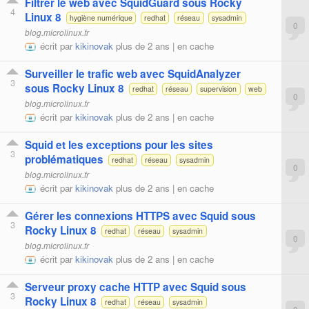
Filtrer le web avec SquidGuard sous Rocky
4
Linux 8
hygiène numérique
redhat
réseau
sysadmin
0
blog.microlinux.fr
écrit par
kikinovak
plus de 2 ans |
en cache
Surveiller le trafic web avec SquidAnalyzer
3
sous Rocky Linux 8
redhat
réseau
supervision
web
0
blog.microlinux.fr
écrit par
kikinovak
plus de 2 ans |
en cache
Squid et les exceptions pour les sites
3
problématiques
redhat
réseau
sysadmin
0
blog.microlinux.fr
écrit par
kikinovak
plus de 2 ans |
en cache
Gérer les connexions HTTPS avec Squid sous
3
Rocky Linux 8
redhat
réseau
sysadmin
0
blog.microlinux.fr
écrit par
kikinovak
plus de 2 ans |
en cache
Serveur proxy cache HTTP avec Squid sous
3
Rocky Linux 8
redhat
réseau
sysadmin