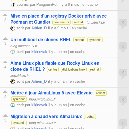
soumis par
PengouinPdt
il y a 9 mois |
en cache
Mise en place d'un registry Docker privé avec
3
Podman et Quadlet
linuxtricks.fr
0
conteneurs
redhat
écrit par
Adrien_D
il y a 9 mois |
en cache
Un multiboot de clones RHEL
redhat
sysadmin
3
blog.microlinux.fr
0
écrit par
kikinovak
il y a un an |
en cache
Alma Linux plus fiable que Rocky Linux en
4
clone de RHEL ?
centos
distributions linux
redhat
0
linuxtricks.fr
écrit par
Adrien_D
il y a un an |
en cache
Mettre à jour AlmaLinux 8 avec Elevate
redhat
2
blog.microlinux.fr
0
sysadmin
écrit par
kikinovak
il y a un an |
en cache
Migration à chaud vers AlmaLinux
redhat
3
blog.microlinux.fr
0
sysadmin
écrit par
kikinovak
il y a un an |
en cache