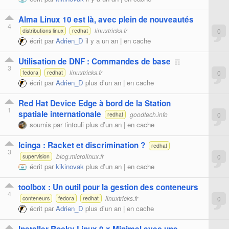
Alma Linux 10 est là, avec plein de nouveautés
4
linuxtricks.fr
0
distributions linux
redhat
écrit par
Adrien_D
il y a un an |
en cache
Utilisation de DNF : Commandes de base
☶
3
linuxtricks.fr
0
fedora
redhat
écrit par
Adrien_D
plus d'un an |
en cache
Red Hat Device Edge à bord de la Station
1
spatiale internationale
goodtech.info
0
redhat
soumis par
tintouli
plus d'un an |
en cache
Icinga : Racket et discrimination ?
redhat
3
blog.microlinux.fr
0
supervision
écrit par
kikinovak
plus d'un an |
en cache
toolbox : Un outil pour la gestion des conteneurs
4
linuxtricks.fr
0
conteneurs
fedora
redhat
écrit par
Adrien_D
plus d'un an |
en cache