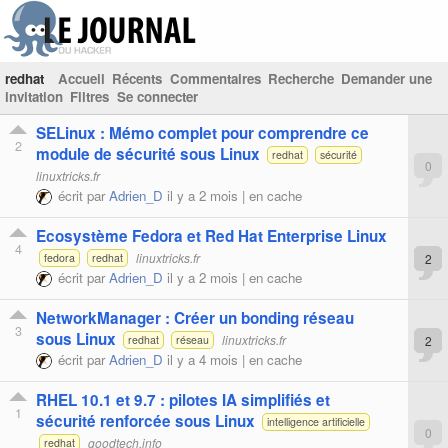
redhat
Accueil
Récents
Commentaires
Recherche
Demander une
invitation
Filtres
Se connecter
SELinux : Mémo complet pour comprendre ce
2
module de sécurité sous Linux
redhat
sécurité
0
linuxtricks.fr
écrit par
Adrien_D
il y a 2 mois |
en cache
Ecosystème Fedora et Red Hat Enterprise Linux
4
linuxtricks.fr
2
fedora
redhat
écrit par
Adrien_D
il y a 2 mois |
en cache
NetworkManager : Créer un bonding réseau
3
sous Linux
linuxtricks.fr
2
redhat
réseau
écrit par
Adrien_D
il y a 4 mois |
en cache
RHEL 10.1 et 9.7 : pilotes IA simplifiés et
1
sécurité renforcée sous Linux
intelligence artificielle
0
goodtech.info
redhat