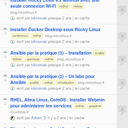
Installer Rocky Linux 9.x Minimal avec une
3
seule connexion Wi-Fi
redhat
réseau
0
blog.microlinux.fr
écrit par
kikinovak
presque 2 ans |
en cache
Installer Docker Desktop sous Rocky Linux
3
blog.microlinux.fr
0
conteneurs
redhat
écrit par
kikinovak
presque 2 ans |
en cache
Ansible par la pratique (3) – Installation
ansible
3
blog.microlinux.fr
0
debian
opensuse
redhat
écrit par
kikinovak
presque 2 ans |
en cache
Ansible par la pratique (2) – Un labo pour
4
Ansible
blog.microlinux.fr
0
ansible
redhat
virtualisation
écrit par
kikinovak
presque 2 ans |
en cache
RHEL, Alma Linux, CentOS : Installer Webmin
3
pour administrer les services
redhat
sysadmin
0
linuxtricks.fr
écrit par
Adrien_D
il y a 2 ans |
en cache