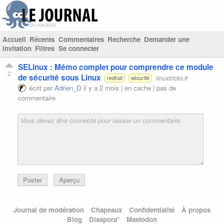
Accueil
Récents
Commentaires
Recherche
Demander une
invitation
Filtres
Se connecter
SELinux : Mémo complet pour comprendre ce module
2
de sécurité sous Linux
linuxtricks.fr
redhat
sécurité
écrit par
Adrien_D
il y a 2 mois |
en cache
|
pas de
commentaire
Poster
Aperçu
Journal de modération
Chapeaux
Confidentialité
À propos
Blog
Diaspora*
Mastodon