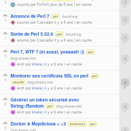
3
0
soumis par
FinTcH
plus de 5 ans |
en cache
Annonce de Perl 7
linuxfr.org
perl
4
0
soumis par
Cascador
il y a 6 ans |
en cache
Sortie de Perl 5.32.0
linuxfr.org
perl
1
0
soumis par
Cascador
il y a 6 ans |
en cache
Perl 7, WTF ? (et aussi, yeaaaah :))
perl
5
blog.kharec.info
0
écrit par
kharec
il y a 6 ans |
en cache
Monitorer ses certificats SSL en perl
perl
4
blog.kharec.info
1
sécurité
écrit par
kharec
il y a 6 ans |
en cache
Générer un token sécurisé avec
2
String::Random
blog.kharec.info
0
perl
écrit par
kharec
il y a 6 ans |
en cache
Docker & Mojolicious = <3
conteneurs
perl
3
blog.kharec.info
0