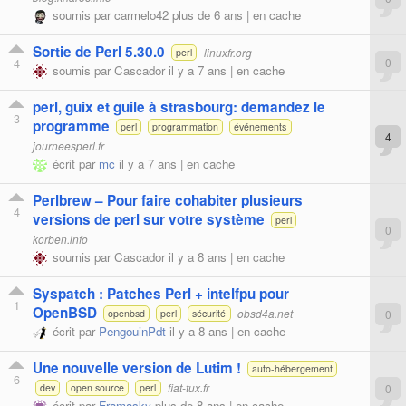
soumis par
carmelo42
plus de 6 ans |
en cache
Sortie de Perl 5.30.0
linuxfr.org
perl
4
0
soumis par
Cascador
il y a 7 ans |
en cache
perl, guix et guile à strasbourg: demandez le
3
programme
perl
programmation
événements
4
journeesperl.fr
écrit par
mc
il y a 7 ans |
en cache
Perlbrew – Pour faire cohabiter plusieurs
4
versions de perl sur votre système
perl
0
korben.info
soumis par
Cascador
il y a 8 ans |
en cache
Syspatch : Patches Perl + intelfpu pour
1
OpenBSD
obsd4a.net
0
openbsd
perl
sécurité
écrit par
PengouinPdt
il y a 8 ans |
en cache
Une nouvelle version de Lutim !
auto-hébergement
6
fiat-tux.fr
0
dev
open source
perl
écrit par
Framasky
plus de 8 ans |
en cache