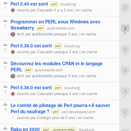
Perl 5.40 est sorti
linuxfr.org
perl
1
0
soumis par
Cascador
il y a 2 ans |
en cache
Programmer en PERL sous Windows avec
1
Strawberry
quick-tutoriel.com
3
perl
écrit par
quicktutoriel
presque 3 ans |
en cache
Perl 5.38.0 est sorti
linuxfr.org
perl
2
0
soumis par
Cascador
presque 3 ans |
en cache
Découvrez les modules CPAN et le langage
2
PERL
quick-tutoriel.com
0
perl
écrit par
quicktutoriel
presque 3 ans |
en cache
Perl 5.36.0 est sorti
linuxfr.org
perl
3
0
soumis par
Cascador
presque 4 ans |
en cache
Le comité de pilotage de Perl pourra-t-il sauver
4
Perl du naufrage ?
perl.developpez.com
0
perl
soumis par
Colargol
plus de 5 ans |
en cache
Raku en 2020
linuxfr.org
perl
programmation