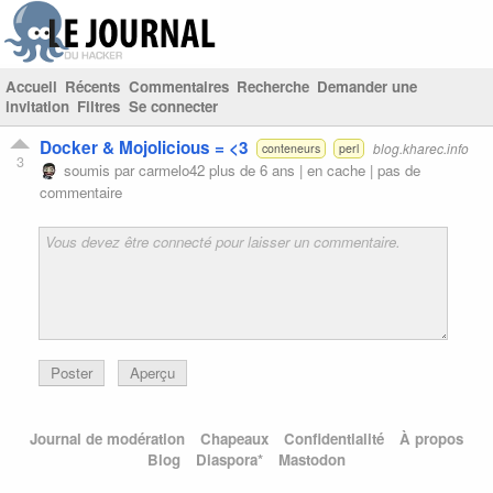
Accueil
Récents
Commentaires
Recherche
Demander une
invitation
Filtres
Se connecter
Docker & Mojolicious = <3
blog.kharec.info
conteneurs
perl
3
soumis par
carmelo42
plus de 6 ans |
en cache
|
pas de
commentaire
Poster
Aperçu
Journal de modération
Chapeaux
Confidentialité
À propos
Blog
Diaspora*
Mastodon