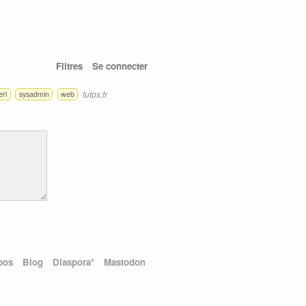
Filtres
Se connecter
tutox.fr
erl
sysadmin
web
pos
Blog
Diaspora*
Mastodon