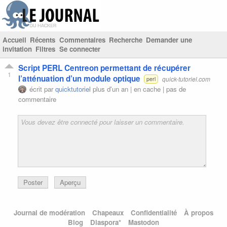
Accueil
Récents
Commentaires
Recherche
Demander une
invitation
Filtres
Se connecter
Script PERL Centreon permettant de récupérer
1
l’atténuation d’un module optique
quick-tutoriel.com
perl
écrit par
quicktutoriel
plus d'un an |
en cache
|
pas de
commentaire
Poster
Aperçu
Journal de modération
Chapeaux
Confidentialité
À propos
Blog
Diaspora*
Mastodon