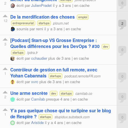
2
0
écrit par
JulienPradet
il y a 3 ans |
en cache
De la merdification des choses
emploi
12
ploum.net
2
entrepreneuriat
startups
soumis par
remi
il y a 3 ans |
en cache
[Podcast] Start-up VS Grosse Entreprise :
3
Quelles différences pour les DevOps ? #30
dev
0
lydra.fr
startups
écrit par
cchaudier
plus de 3 ans |
en cache
Contrôleur de gestion en full remote, avec
1
Yohan Cabannais
podcast.remoteFR.com
0
startups
écrit par
xvrc
plus de 3 ans |
en cache
Une arme secrète
camilab.co
dev
startups
2
0
écrit par
Camilab
presque 4 ans |
en cache
Y’a pas quelque chose qui te turlipine sur le blog
1
de Respire ?
stupidux.substack.com
0
startups
écrit par
Aristide
il y a 4 ans |
en cache