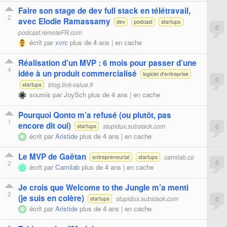
Faire son stage de dev full stack en télétravail,
2
avec Elodie Ramassamy
dev
podcast
startups
0
podcast.remoteFR.com
écrit par
xvrc
plus de 4 ans |
en cache
Réalisation d’un MVP : 6 mois pour passer d’une
4
idée à un produit commercialisé
logiciel d'entreprise
0
blog.link-value.fr
startups
soumis par
JoySch
plus de 4 ans |
en cache
Pourquoi Qonto m’a refusé (ou plutôt, pas
1
encore dit oui)
stupidux.substack.com
0
startups
écrit par
Aristide
plus de 4 ans |
en cache
Le MVP de Gaëtan
camilab.co
entrepreneuriat
startups
2
0
écrit par
Camilab
plus de 4 ans |
en cache
Je crois que Welcome to the Jungle m’a menti
2
(je suis en colère)
stupidux.substack.com
0
startups
écrit par
Aristide
plus de 4 ans |
en cache