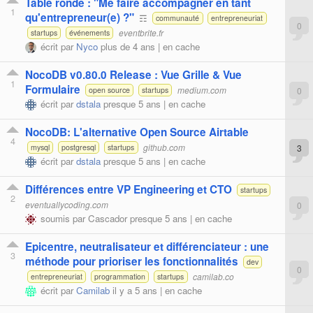
Table ronde : "Me faire accompagner en tant
1
qu'entrepreneur(e) ?"
☶
communauté
entrepreneuriat
0
eventbrite.fr
startups
événements
écrit par
Nyco
plus de 4 ans |
en cache
NocoDB v0.80.0 Release : Vue Grille & Vue
1
Formulaire
medium.com
0
open source
startups
écrit par
dstala
presque 5 ans |
en cache
NocoDB: L'alternative Open Source Airtable
4
github.com
3
mysql
postgresql
startups
écrit par
dstala
presque 5 ans |
en cache
Différences entre VP Engineering et CTO
startups
2
eventuallycoding.com
0
soumis par
Cascador
presque 5 ans |
en cache
Epicentre, neutralisateur et différenciateur : une
3
méthode pour prioriser les fonctionnalités
dev
0
camilab.co
entrepreneuriat
programmation
startups
écrit par
Camilab
il y a 5 ans |
en cache