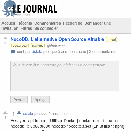
Accueil
Récents
Commentaires
Recherche
Demander une
invitation
Filtres
Se connecter
NocoDB: L'alternative Open Source Airtable
mysql
4
github.com
postgresql
startups
écrit par
dstala
presque 5 ans |
en cache
|
3 commentaires
Poster
Aperçu
dstala
presque 5 ans |
lien
1
Essayer rapidement [Utiliser Docker] docker run -d –name
nocodb -p 8080:8080 nocodb/nocodb:latest [En utilisant npm]