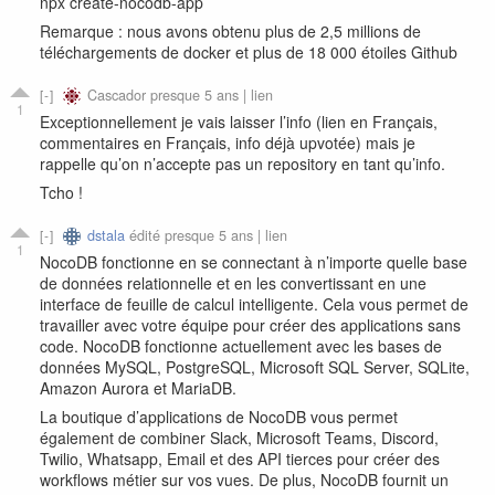
npx create-nocodb-app
Remarque : nous avons obtenu plus de 2,5 millions de
téléchargements de docker et plus de 18 000 étoiles Github
Cascador
presque 5 ans |
lien
1
Exceptionnellement je vais laisser l’info (lien en Français,
commentaires en Français, info déjà upvotée) mais je
rappelle qu’on n’accepte pas un repository en tant qu’info.
Tcho !
dstala
édité presque 5 ans |
lien
1
NocoDB fonctionne en se connectant à n’importe quelle base
de données relationnelle et en les convertissant en une
interface de feuille de calcul intelligente. Cela vous permet de
travailler avec votre équipe pour créer des applications sans
code. NocoDB fonctionne actuellement avec les bases de
données MySQL, PostgreSQL, Microsoft SQL Server, SQLite,
Amazon Aurora et MariaDB.
La boutique d’applications de NocoDB vous permet
également de combiner Slack, Microsoft Teams, Discord,
Twilio, Whatsapp, Email et des API tierces pour créer des
workflows métier sur vos vues. De plus, NocoDB fournit un