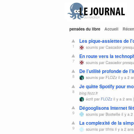
pensées du libre
Accueil
Récen
Les pique-assiettes de l
1
soumis par
Cascador
presqu
En route vers la technop
7
soumis par
Cascador
presqu
De l’utilité profonde de l
8
soumis par
FLOZz
il y a 2 a
Je quitte Spotify pour m
8
blog.flozz.fr
écrit par
FLOZz
il y a 2 ans 
Dégooglisons Internet fê
9
soumis par
Booteille
il y a 2
La complexité de la simpl
9
soumis par
tifriis
il y a 2 ans