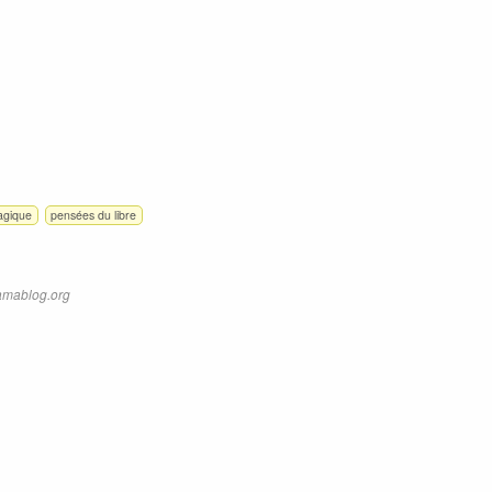
agique
pensées du libre
amablog.org