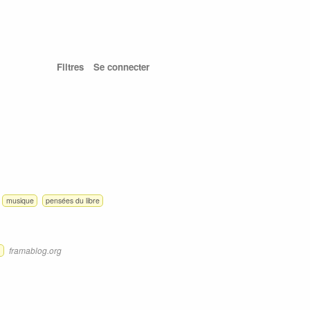
Filtres
Se connecter
musique
pensées du libre
framablog.org
e