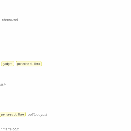
ploum.net
gadget
pensées du libre
il.fr
petitpouyo.fr
pensées du libre
anmarie.com