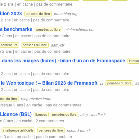
de 2 ans |
en cache
|
pas de commentaire
ition 2023
framablog.org
pensées du libre
 2 ans |
en cache
|
pas de commentaire
les benchmarks
minimachines.net
pensées du libre
e 2 ans |
en cache
|
pas de commentaire
damyr.fr
conteneurs
pensées du libre
e 2 ans |
en cache
|
pas de commentaire
z dans les nuages (libres) : bilan d’un an de Framaspace
infonu
 2 ans |
en cache
|
pas de commentaire
 le Web toxique ! – Bilan 2023 de Framasoft
☶
fr
pensées du libre
 2 ans |
en cache
|
pas de commentaire
blog.revolve.team
ées du libre
resque 3 ans |
en cache
|
pas de commentaire
 Licence (BSL)
blog.zwindler.fr
licences
pensées du libre
e 3 ans |
en cache
|
2 commentaires
richard-dern.fr
intelligence artificielle
pensées du libre
e 3 ans |
en cache
|
pas de commentaire