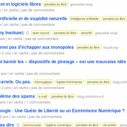
 et logiciels libres
grenoble.ninja
pensées du libre
s |
en cache
|
pas de commentaire
tificielle et de stupidité naturelle
intelligence artificielle
pensées du libre
s |
en cache
|
pas de commentaire
y Institute)
☶
grenoble.ninja
open source
pensées du libre
sécurité
ans |
en cache
|
pas de commentaire
ermet pas d'échapper aux monopoles
linuxfr.org
pensées du libre
e 2 ans |
en cache
|
pas de commentaire
i bannir les « dispositifs de piratage » est une mauvaise idée
 ans |
en cache
|
pas de commentaire
cartels. Ou pas.
blog.imirh
infonuagique
logiciel d'entreprise
pensées du libre
e 2 ans |
en cache
|
pas de commentaire
roblème des spams
blog.microlinux.fr
e-mail
pensées du libre
 ans |
en cache
|
1 commentaire
oogle : Une Quête de Liberté ou un Extrémisme Numérique ?
2 ans |
en cache
|
pas de commentaire
as dire
☶
dori
communauté
hygiène numérique
pensées du libre
vie privée