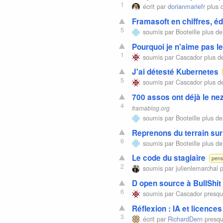
1
écrit par
dorianmariefr
plus 
Framasoft en chiffres, éd
5
soumis par
Booteille
plus de
Pourquoi je n'aime pas 
1
soumis par
Cascador
plus d
J'ai détesté Kubernetes
5
soumis par
Cascador
plus d
700 assos ont déjà le ne
4
framablog.org
soumis par
Booteille
plus de
Reprenons du terrain sur
6
soumis par
Booteille
plus de
Le code du stagiaire
pens
2
soumis par
julienlemarchal
p
D open source à BullShit
6
soumis par
Cascador
presqu
Réflexion : IA et licences
3
écrit par
RichardDern
presqu