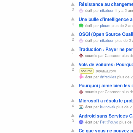
Résistance au changement
3
écrit par
nikoteen
il y a 2 an
Une bulle d’intelligence ar
4
écrit par
ploum
plus de 2 an
OSQI (Open Source Qualit
2
écrit par
nikoteen
plus de 2 
Traduction : Payer ne p
1
soumis par
Cascador
plus d
Vols de voitures: Pourquo
2
plbrault.com
sécurité
écrit par
drfreckles
plus de 2
Pourquoi j’aime bien les 
1
soumis par
Cascador
plus d
Microsoft a résolu le p
4
écrit par
kikinovak
plus de 2
Android sans Services G
3
écrit par
PetitPouyo
plus de 
Ce que vous ne pouvez p