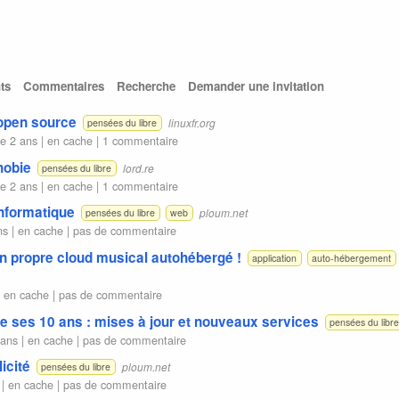
ts
Commentaires
Recherche
Demander une invitation
'open source
linuxfr.org
pensées du libre
e 2 ans |
en cache
|
1 commentaire
hobie
lord.re
pensées du libre
e 2 ans |
en cache
|
1 commentaire
’informatique
ploum.net
pensées du libre
web
ns |
en cache
|
pas de commentaire
on propre cloud musical autohébergé !
application
auto-hébergement
|
en cache
|
pas de commentaire
te ses 10 ans : mises à jour et nouveaux services
pensées du libr
 ans |
en cache
|
pas de commentaire
icité
ploum.net
pensées du libre
 |
en cache
|
pas de commentaire