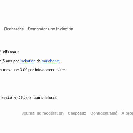
Recherche
Demander une invitation
f utilisateur
 a 5 ans par
invitation
de
carlchenet
en moyenne 0.00 par info/commentaire
founder & CTO de Teamstarter.co
Journal de modération
Chapeaux
Confidentialité
À pro