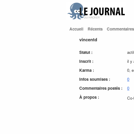
Accueil
Récents
Commentaires
vincentd
Statut :
acti
Inscrit :
il y
Karma :
0, 
Infos soumises :
0
Commentaires postés :
0
À propos :
Co-