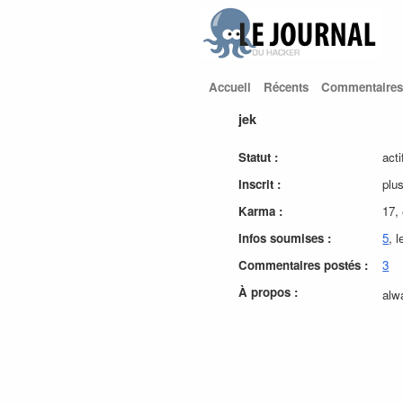
Accueil
Récents
Commentaires
jek
Statut :
acti
Inscrit :
plu
Karma :
17,
Infos soumises :
5
, 
Commentaires postés :
3
À propos :
alwa