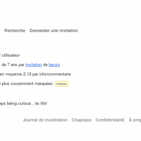
Recherche
Demander une invitation
f utilisateur
s de 7 ans par
invitation
de
benzo
 en moyenne 2.13 par info/commentaire
le plus couramment marquées
réseau
ys being curious , its life!
Journal de modération
Chapeaux
Confidentialité
À pro