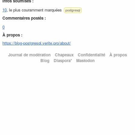
Infos soumises :
10
, le plus couramment marquées
postgresql
Commentaires postés :
0
À propos :
https://blog-postgresql.verite.pro/about/
Journal de modération
Chapeaux
Confidentialité
À propos
Blog
Diaspora*
Mastodon