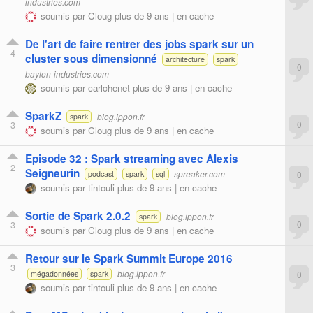
industries.com
soumis par
Cloug
plus de 9 ans |
en cache
De l'art de faire rentrer des jobs spark sur un
4
cluster sous dimensionné
architecture
spark
0
baylon-industries.com
soumis par
carlchenet
plus de 9 ans |
en cache
SparkZ
blog.ippon.fr
spark
3
0
soumis par
Cloug
plus de 9 ans |
en cache
Episode 32 : Spark streaming avec Alexis
2
Seigneurin
spreaker.com
0
podcast
spark
sql
soumis par
tintouli
plus de 9 ans |
en cache
Sortie de Spark 2.0.2
blog.ippon.fr
spark
3
0
soumis par
Cloug
plus de 9 ans |
en cache
Retour sur le Spark Summit Europe 2016
3
blog.ippon.fr
0
mégadonnées
spark
soumis par
tintouli
plus de 9 ans |
en cache