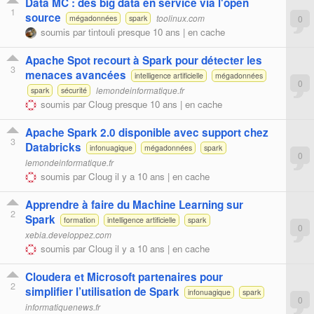
Data MC : des big data en service via l'open
1
source
toolinux.com
0
mégadonnées
spark
soumis par
tintouli
presque 10 ans |
en cache
Apache Spot recourt à Spark pour détecter les
3
menaces avancées
intelligence artificielle
mégadonnées
0
lemondeinformatique.fr
spark
sécurité
soumis par
Cloug
presque 10 ans |
en cache
Apache Spark 2.0 disponible avec support chez
3
Databricks
infonuagique
mégadonnées
spark
0
lemondeinformatique.fr
soumis par
Cloug
il y a 10 ans |
en cache
Apprendre à faire du Machine Learning sur
2
Spark
formation
intelligence artificielle
spark
0
xebia.developpez.com
soumis par
Cloug
il y a 10 ans |
en cache
Cloudera et Microsoft partenaires pour
2
simplifier l’utilisation de Spark
infonuagique
spark
0
informatiquenews.fr