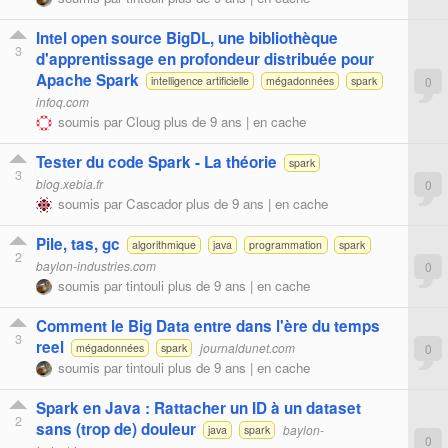
Intel open source BigDL, une bibliothèque
3
d'apprentissage en profondeur distribuée pour
Apache Spark
0
intelligence artificielle
mégadonnées
spark
infoq.com
soumis par
Cloug
plus de 9 ans |
en cache
Tester du code Spark - La théorie
spark
3
blog.xebia.fr
0
soumis par
Cascador
plus de 9 ans |
en cache
Pile, tas, gc
algorithmique
java
programmation
spark
2
baylon-industries.com
0
soumis par
tintouli
plus de 9 ans |
en cache
Comment le Big Data entre dans l'ère du temps
3
reel
journaldunet.com
0
mégadonnées
spark
soumis par
tintouli
plus de 9 ans |
en cache
Spark en Java : Rattacher un ID à un dataset
2
sans (trop de) douleur
baylon-
java
spark
0