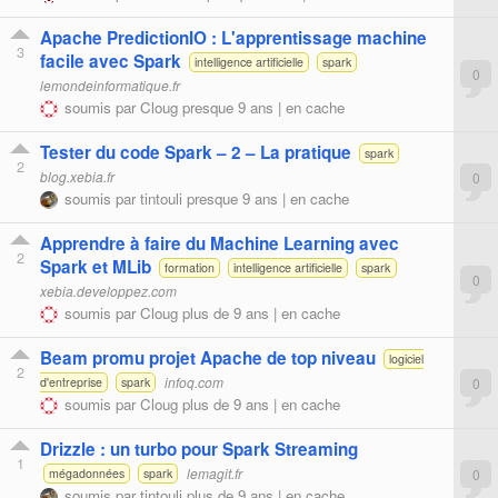
Apache PredictionIO : L'apprentissage machine
3
facile avec Spark
intelligence artificielle
spark
0
lemondeinformatique.fr
soumis par
Cloug
presque 9 ans |
en cache
Tester du code Spark – 2 – La pratique
spark
2
blog.xebia.fr
0
soumis par
tintouli
presque 9 ans |
en cache
Apprendre à faire du Machine Learning avec
2
Spark et MLib
formation
intelligence artificielle
spark
0
xebia.developpez.com
soumis par
Cloug
plus de 9 ans |
en cache
Beam promu projet Apache de top niveau
logiciel
2
infoq.com
0
d'entreprise
spark
soumis par
Cloug
plus de 9 ans |
en cache
Drizzle : un turbo pour Spark Streaming
1
lemagit.fr
0
mégadonnées
spark
soumis par
tintouli
plus de 9 ans |
en cache