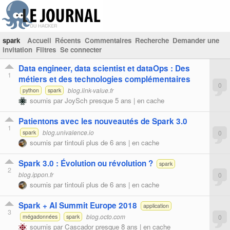
spark
Accueil
Récents
Commentaires
Recherche
Demander une
invitation
Filtres
Se connecter
Data engineer, data scientist et dataOps : Des
1
métiers et des technologies complémentaires
0
blog.link-value.fr
python
spark
soumis par
JoySch
presque 5 ans |
en cache
Patientons avec les nouveautés de Spark 3.0
1
blog.univalence.io
0
spark
soumis par
tintouli
plus de 6 ans |
en cache
Spark 3.0 : Évolution ou révolution ?
spark
2
blog.ippon.fr
0
soumis par
tintouli
plus de 6 ans |
en cache
Spark + AI Summit Europe 2018
application
3
blog.octo.com
0
mégadonnées
spark
soumis par
Cascador
presque 8 ans |
en cache