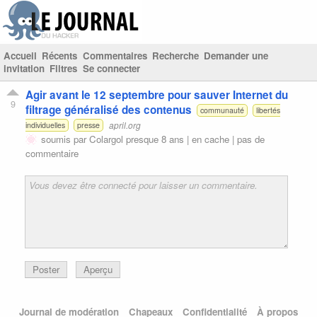
Accueil
Récents
Commentaires
Recherche
Demander une
invitation
Filtres
Se connecter
Agir avant le 12 septembre pour sauver Internet du
9
filtrage généralisé des contenus
communauté
libertés
april.org
individuelles
presse
soumis par
Colargol
presque 8 ans |
en cache
|
pas de
commentaire
Poster
Aperçu
Journal de modération
Chapeaux
Confidentialité
À propos