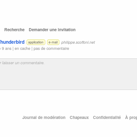
Recherche
Demander une invitation
Thunderbird
philippe.scoffoni.net
application
e-mail
 9 ans |
en cache
|
pas de commentaire
Journal de modération
Chapeaux
Confidentialité
À pro