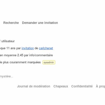
Recherche
Demander une invitation
f utilisateur
sque 11 ans par
invitation
de
carlchenet
 en moyenne 2.45 par info/commentaire
 le plus couramment marquées
sysadmin
mystère...
Journal de modération
Chapeaux
Confidentialité
À pro