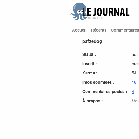
Accueil
Récents
Commentaires
pafzedog
Statut :
acti
Inscrit :
pre
Karma :
54,
Infos soumises :
18
,
Commentaires postés :
4
À propos :
Un 