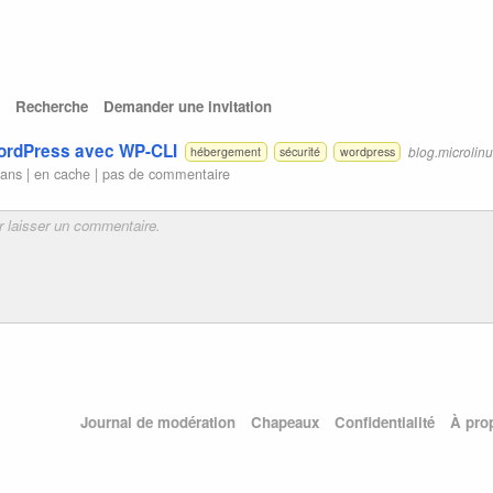
Recherche
Demander une invitation
WordPress avec WP-CLI
blog.microlinu
hébergement
sécurité
wordpress
 ans |
en cache
|
pas de commentaire
Journal de modération
Chapeaux
Confidentialité
À pro