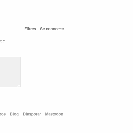
Filtres
Se connecter
x.fr
pos
Blog
Diaspora*
Mastodon