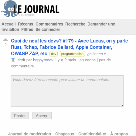
Accueil
Récents
Commentaires
Recherche
Demander une
invitation
Filtres
Se connecter
Quoi de neuf les devs? #179 - Avec Lucas, on y parle
2
Rust, Tchap, Fabrice Bellard, Apple Container,
OWASP ZAP, etc
go.itanea.fr
dev
programmation
écrit par
happytodev
il y a 2 mois |
en cache
|
pas de
commentaire
Poster
Aperçu
Journal de modération
Chapeaux
Confidentialité
À propos