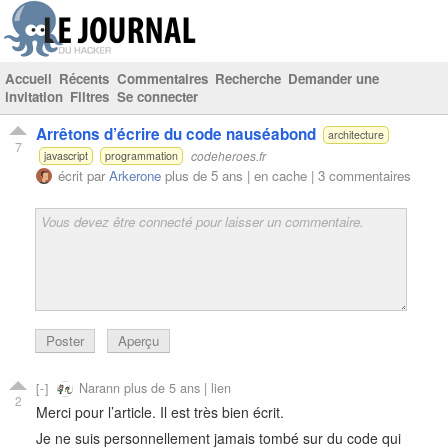
Accueil
Récents
Commentaires
Recherche
Demander une
invitation
Filtres
Se connecter
Arrêtons d’écrire du code nauséabond
architecture
7
codeheroes.fr
javascript
programmation
écrit par
Arkerone
plus de 5 ans |
en cache
|
3 commentaires
Poster
Aperçu
Narann
plus de 5 ans |
lien
2
Merci pour l’article. Il est très bien écrit.
Je ne suis personnellement jamais tombé sur du code qui