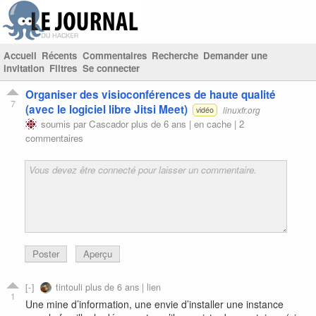
Accueil
Récents
Commentaires
Recherche
Demander une
invitation
Filtres
Se connecter
Organiser des visioconférences de haute qualité
7
(avec le logiciel libre Jitsi Meet)
linuxfr.org
vidéo
soumis par
Cascador
plus de 6 ans |
en cache
|
2
commentaires
Poster
Aperçu
tintouli
plus de 6 ans |
lien
1
Une mine d’information, une envie d’installer une instance