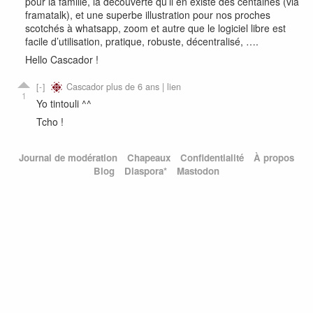
pour la famille, la découverte qu’il en existe des centaines (via
framatalk), et une superbe illustration pour nos proches
scotchés à whatsapp, zoom et autre que le logiciel libre est
facile d’utilisation, pratique, robuste, décentralisé, ….
Hello Cascador !
Cascador
plus de 6 ans |
lien
1
Yo tintouli ^^
Tcho !
Journal de modération
Chapeaux
Confidentialité
À propos
Blog
Diaspora*
Mastodon