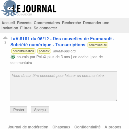
Accueil
Récents
Commentaires
Recherche
Demander une
invitation
Filtres
Se connecter
LaV #161 du 06/12 - Des nouvelles de Framasoft -
3
Sobriété numérique - Transcriptions
communauté
libreavous.org
décentralisation
podcast
soumis par
PoluX
plus de 3 ans |
en cache
|
pas de
commentaire
Poster
Aperçu
Journal de modération
Chapeaux
Confidentialité
À propos