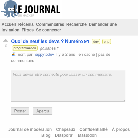
Accueil
Récents
Commentaires
Recherche
Demander une
invitation
Filtres
Se connecter
Quoi de neuf les devs ? Numéro 91
dev
php
3
go.itanea.fr
programmation
écrit par
happytodev
il y a 2 ans |
en cache
|
pas de
commentaire
Poster
Aperçu
Journal de modération
Chapeaux
Confidentialité
À propos
Blog
Diaspora*
Mastodon