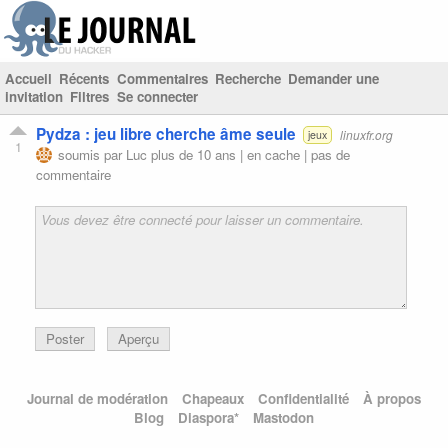
Accueil
Récents
Commentaires
Recherche
Demander une
invitation
Filtres
Se connecter
Pydza : jeu libre cherche âme seule
linuxfr.org
jeux
1
soumis par
Luc
plus de 10 ans |
en cache
|
pas de
commentaire
Poster
Aperçu
Journal de modération
Chapeaux
Confidentialité
À propos
Blog
Diaspora*
Mastodon