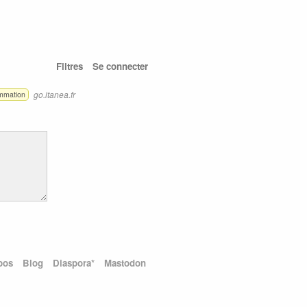
Filtres
Se connecter
go.itanea.fr
mmation
pos
Blog
Diaspora*
Mastodon