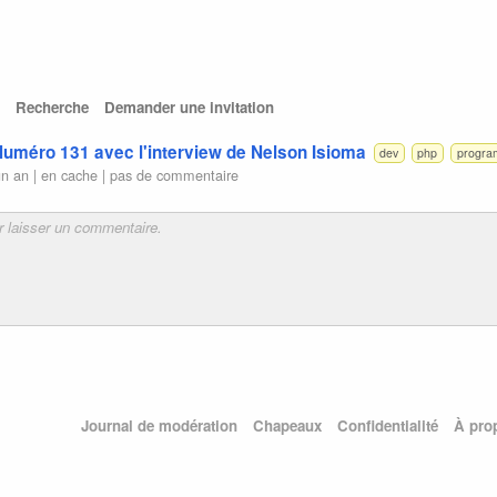
Recherche
Demander une invitation
Numéro 131 avec l'interview de Nelson Isioma
dev
php
progra
un an |
en cache
|
pas de commentaire
Journal de modération
Chapeaux
Confidentialité
À pro