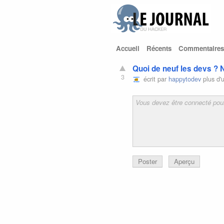
Accueil
Récents
Commentaires
Quoi de neuf les devs ? 
3
écrit par
happytodev
plus d'
Poster
Aperçu