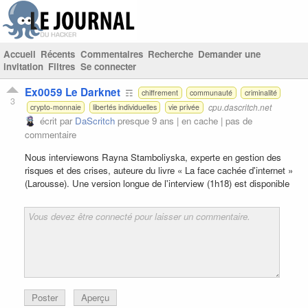
Accueil
Récents
Commentaires
Recherche
Demander une
invitation
Filtres
Se connecter
Ex0059 Le Darknet
☶
chiffrement
communauté
criminalité
3
cpu.dascritch.net
crypto-monnaie
libertés individuelles
vie privée
écrit par
DaScritch
presque 9 ans |
en cache
|
pas de
commentaire
Nous interviewons Rayna Stamboliyska, experte en gestion des
risques et des crises, auteure du livre « La face cachée d'internet »
(Larousse). Une version longue de l'interview (1h18) est disponible
Poster
Aperçu