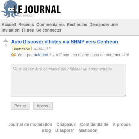
Accueil
Récents
Commentaires
Recherche
Demander une
invitation
Filtres
Se connecter
Auto Discover d'hôtes via SNMP vers Centreon
2
aukfood.fr
supervision
écrit par
aukfood
il y a 2 ans |
en cache
|
pas de commentaire
Poster
Aperçu
Journal de modération
Chapeaux
Confidentialité
À propos
Blog
Diaspora*
Mastodon