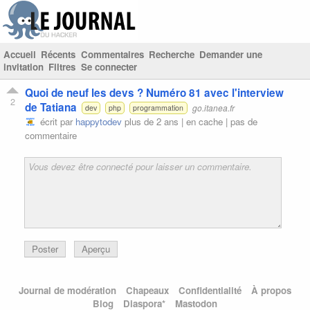
Accueil
Récents
Commentaires
Recherche
Demander une
invitation
Filtres
Se connecter
Quoi de neuf les devs ? Numéro 81 avec l'interview
2
de Tatiana
go.itanea.fr
dev
php
programmation
écrit par
happytodev
plus de 2 ans |
en cache
|
pas de
commentaire
Poster
Aperçu
Journal de modération
Chapeaux
Confidentialité
À propos
Blog
Diaspora*
Mastodon