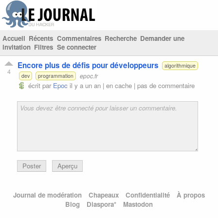
Accueil
Récents
Commentaires
Recherche
Demander une
invitation
Filtres
Se connecter
Encore plus de défis pour développeurs
algorithmique
4
epoc.fr
dev
programmation
écrit par
Epoc
il y a un an |
en cache
|
pas de commentaire
Poster
Aperçu
Journal de modération
Chapeaux
Confidentialité
À propos
Blog
Diaspora*
Mastodon