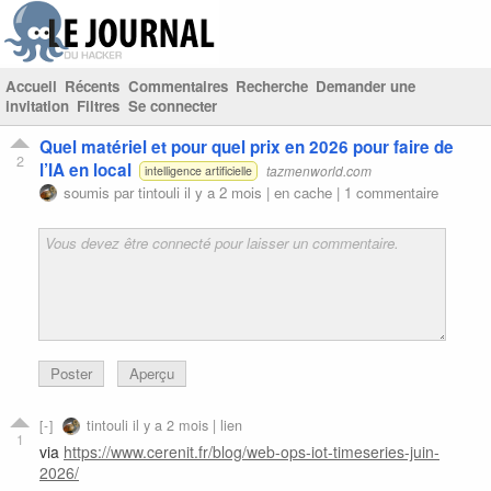
Accueil
Récents
Commentaires
Recherche
Demander une
invitation
Filtres
Se connecter
Quel matériel et pour quel prix en 2026 pour faire de
2
l’IA en local
tazmenworld.com
intelligence artificielle
soumis par
tintouli
il y a 2 mois |
en cache
|
1 commentaire
Poster
Aperçu
tintouli
il y a 2 mois |
lien
1
via
https://www.cerenit.fr/blog/web-ops-iot-timeseries-juin-
2026/