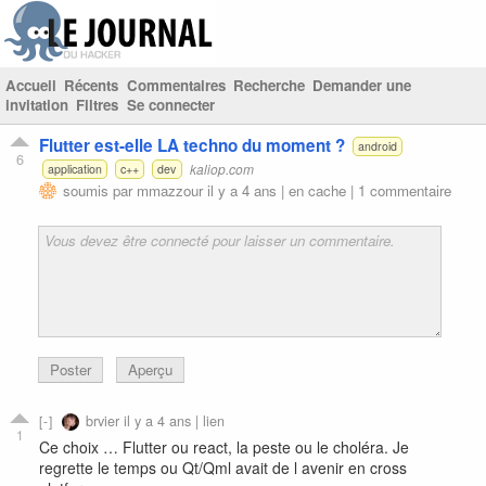
Accueil
Récents
Commentaires
Recherche
Demander une
invitation
Filtres
Se connecter
Flutter est-elle LA techno du moment ?
android
6
kaliop.com
application
c++
dev
soumis par
mmazzour
il y a 4 ans |
en cache
|
1 commentaire
Poster
Aperçu
brvier
il y a 4 ans |
lien
1
Ce choix … Flutter ou react, la peste ou le choléra. Je
regrette le temps ou Qt/Qml avait de l avenir en cross