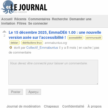
Accueil
Récents
Commentaires
Recherche
Demander une
invitation
Filtres
Se connecter
Le 15 décembre 2025, EmmaDE6 1.00 : une nouvelle
2
version axée sur l’accessibilité !
accessibilité
communauté
emmabuntus.org
debian
distributions linux
écrit par
Collectif_Emmabuntus
il y a 8 mois |
en cache
|
pas
de commentaire
Poster
Aperçu
Journal de modération
Chapeaux
Confidentialité
À propos