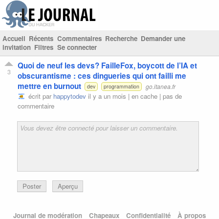
Accueil
Récents
Commentaires
Recherche
Demander une
invitation
Filtres
Se connecter
Quoi de neuf les devs? FailleFox, boycott de l’IA et
3
obscurantisme : ces dingueries qui ont failli me
mettre en burnout
go.itanea.fr
dev
programmation
écrit par
happytodev
il y a un mois |
en cache
|
pas de
commentaire
Poster
Aperçu
Journal de modération
Chapeaux
Confidentialité
À propos