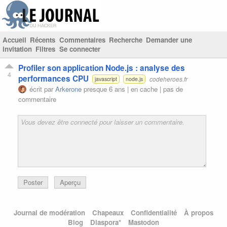
Accueil
Récents
Commentaires
Recherche
Demander une
invitation
Filtres
Se connecter
Profiler son application Node.js : analyse des
4
performances CPU
codeheroes.fr
javascript
node.js
écrit par
Arkerone
presque 6 ans |
en cache
|
pas de
commentaire
Poster
Aperçu
Journal de modération
Chapeaux
Confidentialité
À propos
Blog
Diaspora*
Mastodon