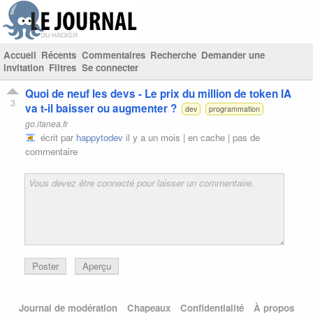
Accueil
Récents
Commentaires
Recherche
Demander une
invitation
Filtres
Se connecter
Quoi de neuf les devs - Le prix du million de token IA
3
va t-il baisser ou augmenter ?
dev
programmation
go.itanea.fr
écrit par
happytodev
il y a un mois |
en cache
|
pas de
commentaire
Poster
Aperçu
Journal de modération
Chapeaux
Confidentialité
À propos