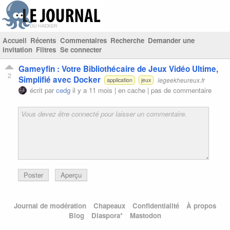
Accueil
Récents
Commentaires
Recherche
Demander une
invitation
Filtres
Se connecter
Gameyfin : Votre Bibliothécaire de Jeux Vidéo Ultime,
2
Simplifié avec Docker
legeekheureux.fr
application
jeux
écrit par
cedg
il y a 11 mois |
en cache
|
pas de commentaire
Poster
Aperçu
Journal de modération
Chapeaux
Confidentialité
À propos
Blog
Diaspora*
Mastodon