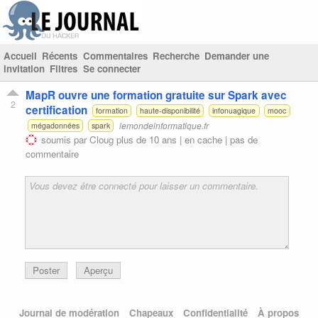
Accueil
Récents
Commentaires
Recherche
Demander une
invitation
Filtres
Se connecter
MapR ouvre une formation gratuite sur Spark avec
2
certification
formation
haute-disponibilité
infonuagique
mooc
lemondeinformatique.fr
mégadonnées
spark
soumis par
Cloug
plus de 10 ans |
en cache
|
pas de
commentaire
Poster
Aperçu
Journal de modération
Chapeaux
Confidentialité
À propos