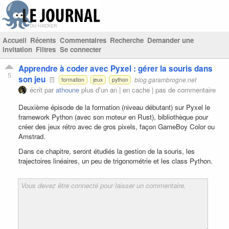
Accueil
Récents
Commentaires
Recherche
Demander une
invitation
Filtres
Se connecter
Apprendre à coder avec Pyxel : gérer la souris dans
5
son jeu
☶
blog.garambrogne.net
formation
jeux
python
écrit par
athoune
plus d'un an |
en cache
|
pas de commentaire
Deuxième épisode de la formation (niveau débutant) sur Pyxel le
framework Python (avec son moteur en Rust), bibliothèque pour
créer des jeux rétro avec de gros pixels, façon GameBoy Color ou
Amstrad.
Dans ce chapitre, seront étudiés la gestion de la souris, les
trajectoires linéaires, un peu de trigonométrie et les class Python.