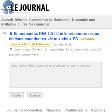
Accueil
Récents
Commentaires
Recherche
Demander une
invitation
Filtres
Se connecter
🐧 Emmabuntüs DE6 1.01 fête le printemps : deux
3
éditions pour donner vie aux vieux PC
accessibilité
goodtech.info
communauté
distributions linux
soumis par
Collectif_Emmabuntus
il y a 5 mois |
en cache
|
pas de commentaire
Poster
Aperçu
Journal de modération
Chapeaux
Confidentialité
À propos